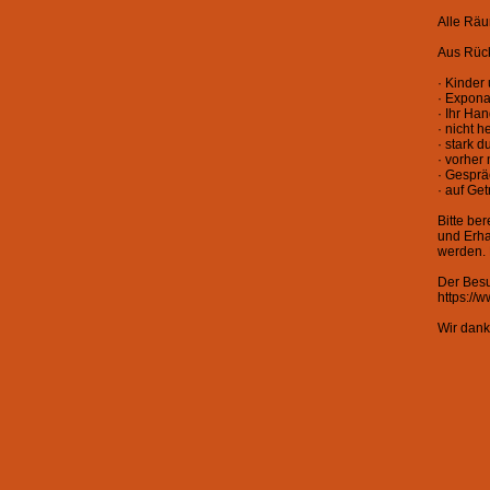
Alle Räu
Aus Rücks
· Kinder
· Expona
· Ihr Ha
· nicht 
· stark 
· vorher 
· Gesprä
· auf Ge
Bitte be
und Erha
werden. 
Der Besu
https://w
Wir dank