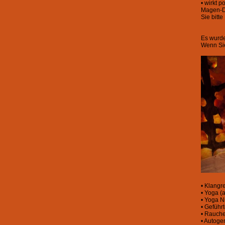
• wirkt 
Magen-Da
Sie bitte
Es wurde
Wenn Sie 
• Klangr
• Yoga (a
• Yoga N
• Geführ
• Rauch
• Autoge