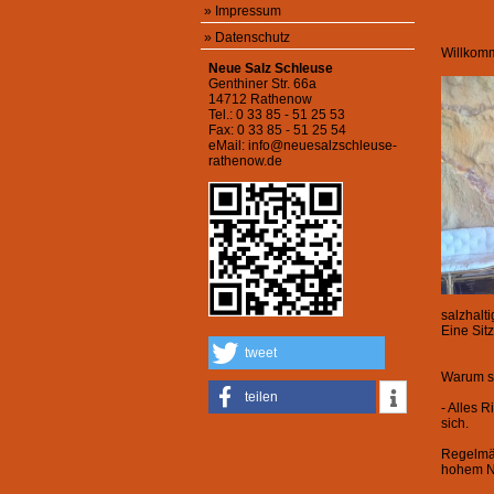
»
Impressum
»
Datenschutz
Willkomm
Neue Salz Schleuse
Genthiner Str. 66a
14712 Rathenow
Tel.: 0 33 85 - 51 25 53
Fax: 0 33 85 - 51 25 54
eMail:
info@neuesalzschleuse-
rathenow.de
salzhalt
Eine Sit
tweet
Warum so
teilen
- Alles 
sich.
Regelmäß
hohem Ni