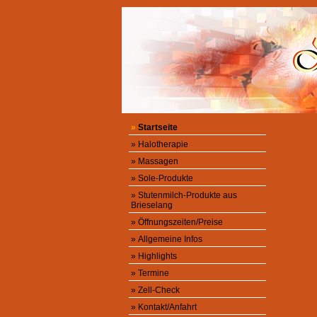
»
Startseite
»
Halotherapie
»
Massagen
»
Sole-Produkte
»
Stutenmilch-Produkte aus
Brieselang
»
Öffnungszeiten/Preise
»
Allgemeine Infos
»
Highlights
»
Termine
»
Zell-Check
»
Kontakt/Anfahrt