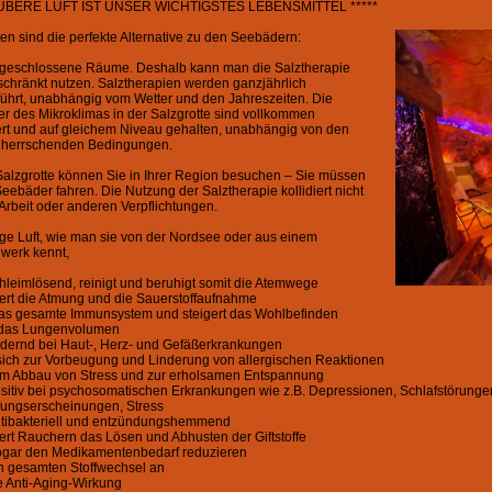
AUBERE LUFT IST UNSER WICHTIGSTES LEBENSMITTEL *****
ten sind die perfekte Alternative zu den Seebädern:
 geschlossene Räume. Deshalb kann man die Salztherapie
chränkt nutzen. Salztherapien werden ganzjährlich
ührt, unabhängig vom Wetter und den Jahreszeiten. Die
r des Mikroklimas in der Salzgrotte sind vollkommen
iert und auf gleichem Niveau gehalten, unabhängig von den
 herrschenden Bedingungen.
alzgrotte können Sie in Ihrer Region besuchen – Sie müssen
 Seebäder fahren. Die Nutzung der Salztherapie kollidiert nicht
r Arbeit oder anderen Verpflichtungen.
ige Luft, wie man sie von der Nordsee oder aus einem
werk kennt,
schleimlösend, reinigt und beruhigt somit die Atemwege
htert die Atmung und die Sauerstoffaufnahme
 das gesamte Immunsystem und steigert das Wohlbefinden
t das Lungenvolumen
lindernd bei Haut-, Herz- und Gefäßerkrankungen
 sich zur Vorbeugung und Linderung von allergischen Reaktionen
zum Abbau von Stress und zur erholsamen Entspannung
positiv bei psychosomatischen Erkrankungen wie z.B. Depressionen, Schlafstörunge
ungserscheinungen, Stress
antibakteriell und entzündungshemmend
htert Rauchern das Lösen und Abhusten der Giftstoffe
ogar den Medikamentenbedarf reduzieren
en gesamten Stoffwechsel an
ne Anti-Aging-Wirkung