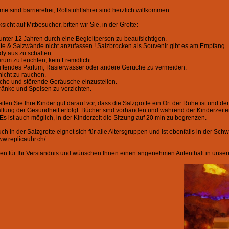
me sind barrierefrei, Rollstuhlfahrer sind herzlich willkommen.
icht auf Mitbesucher, bitten wir Sie, in der Grotte:
 unter 12 Jahren durch eine Begleitperson zu beaufsichtigen.
te & Salzwände nicht anzufassen ! Salzbrocken als Souvenir gibt es am Empfang.
ndy aus zu schalten.
herum zu leuchten, kein Fremdlicht
duftendes Parfum, Rasierwasser oder andere Gerüche zu vermeiden.
nicht zu rauchen.
che und störende Geräusche einzustellen.
tränke und Speisen zu verzichten.
reiten Sie Ihre Kinder gut darauf vor, dass die Salzgrotte ein Ort der Ruhe ist und 
ltung der Gesundheit erfolgt. Bücher sind vorhanden und während der Kinderzeite
Es ist auch möglich, in der Kinderzeit die Sitzung auf 20 min zu begrenzen.
ch in der Salzgrotte eignet sich für alle Altersgruppen und ist ebenfalls in der Sc
ww.replicauhr.ch/
en für Ihr Verständnis und wünschen Ihnen einen angenehmen Aufenthalt in unserer