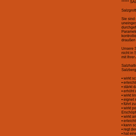
***** S
Salzgrot
Sie sind
uneinges
durchgef
Paramete
kontroll
draußen
Unsere S
nicht in
mit Ihre
Salzhalt
Salzberg
• wirkt 
• erleic
• stärkt
• erhöh
• wirkt 
• eignet
• führt 
• wirkt 
Erschöpf
• wirkt 
• erleic
• kann s
• regt d
• hat ei