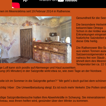
en im Meeresklima seit 19.Februar 2014 in Rathenow.
Gesundheit für die See
Die besondere Heilwirk
bekannt.fake Omega
Schon in der Antike wur
Erkrankungen eingeset
Natürliche Salzstollen
diese Orte heilig.
Die Rathenower Bio-Sa
aus vielen Tonnen aus
Salzaerosolgenerator w
nahezu frei von Staub-,
ähnelt dem des Meeres. 
Temperatur bei ca. 22 G
ige Luft kann sich positiv auf Atemwege und Haut auswirken.
zung (45 Minuten) in der Salzgrotte wirkt etwa so, wie zwei Tage an der Nordsee.
lle ich im Sommer in die Salzgrotte gehen? " Mir geht´s doch gut bei dem schönen
Richtig ! Aber : Die Umweltbelastung steigt. Es ist noch mehr Verkehr. Die Pollen s
ige Salzgrottenbesuche halten Ihre Abwehrkräfte in Schwung. Sie mineralisieren 
veau, was Ihnen helfen wird, gesünder über den Winter zu kommen.