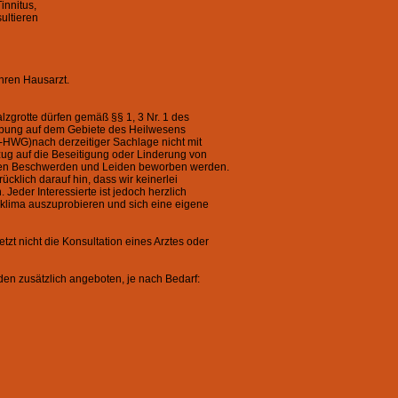
innitus,
ultieren
ihren Hausarzt.
lzgrotte dürfen gemäß §§ 1, 3 Nr. 1 des
bung auf dem Gebiete des Heilwesens
-HWG)nach derzeitiger Sachlage nicht mit
g auf die Beseitigung oder Linderung von
ten Beschwerden und Leiden beworben werden.
cklich darauf hin, dass wir keinerlei
Jeder Interessierte ist jedoch herzlich
zklima auszuprobieren und sich eine eigene
tzt nicht die Konsultation eines Arztes oder
n zusätzlich angeboten, je nach Bedarf: