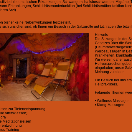
positiv bei rheumatischen Erkrankungen, Schwangerschaftsbeschwerden, Migräne, T
rm-Erkrankungen, Schilddrüsenunterfunktion (bei Schilddrüsenüberfunktion kons
 Ihren Arzt)
n bisher keine Nebenwirkungen festgestellt.
sich unsicher sind, ob Ihnen ein Besuch in der Salzgrotte gut tut, fragen Sie bitte 
Hinweis:
Die Sitzungen in der Sa
Gesetzes über die Wer
(Heilmittelwerbegesetz
Werbeaussagen in Bezu
Krankheiten, krankhaf
Wir weisen daher ausdrü
Heilversprechen geben. 
eingeladen, unser Sal
Meinung zu bilden.
Ein Besuch bei uns erse
Heilpraktikers.
Folgende Themen werde
• Wellness-Massagen
• Klang-Massagen
eisen zur Tiefenentspannung
lle Altersklassen)
idra
te Meditationsreisen
erentwöhnung
nes Training