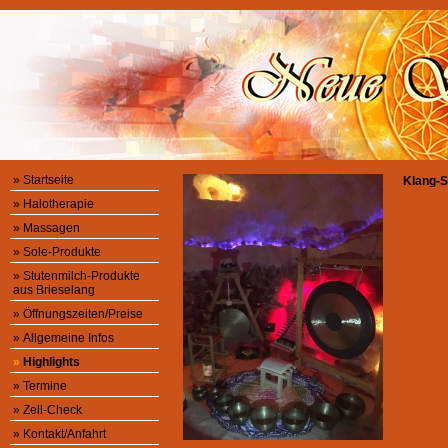
»
Startseite
Klang-S
»
Halotherapie
»
Massagen
»
Sole-Produkte
»
Stutenmilch-Produkte
aus Brieselang
»
Öffnungszeiten/Preise
»
Allgemeine Infos
»
Highlights
»
Termine
»
Zell-Check
»
Kontakt/Anfahrt