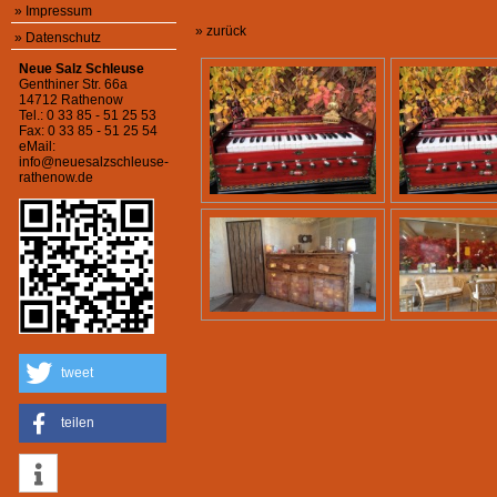
»
Impressum
» zurück
»
Datenschutz
Neue Salz Schleuse
Genthiner Str. 66a
14712 Rathenow
Tel.: 0 33 85 - 51 25 53
Fax: 0 33 85 - 51 25 54
eMail:
info@neuesalzschleuse-
rathenow.de
tweet
teilen