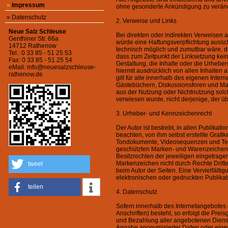
»
Impressum
ohne gesonderte Ankündigung zu veränder
»
Datenschutz
2. Verweise und Links
Neue Salz Schleuse
Bei direkten oder indirekten Verweisen a
Genthiner Str. 66a
würde eine Haftungsverpflichtung ausschl
14712 Rathenow
technisch möglich und zumutbar wäre, die
Tel.: 0 33 85 - 51 25 53
dass zum Zeitpunkt der Linksetzung keine
Fax: 0 33 85 - 51 25 54
Gestaltung, die Inhalte oder die Urhebers
eMail:
info@neuesalzschleuse-
hiermit ausdrücklich von allen Inhalten 
rathenow.de
gilt für alle innerhalb des eigenen Inte
Gästebüchern, Diskussionsforen und Maili
aus der Nutzung oder Nichtnutzung solche
verwiesen wurde, nicht derjenige, der übe
3. Urheber- und Kennzeichenrecht
Der Autor ist bestrebt, in allen Publik
beachten, von ihm selbst erstellte Graf
Tondokumente, Videosequenzen und Texte
geschützten Marken- und Warenzeichen 
Besitzrechten der jeweiligen eingetrage
Markenzeichen nicht durch Rechte Dritter 
tweet
beim Autor der Seiten. Eine Vervielfäl
elektronischen oder gedruckten Publikat
teilen
4. Datenschutz
Sofern innerhalb des Internetangebotes 
Anschriften) besteht, so erfolgt die Pre
und Bezahlung aller angebotenen Dienst
Angabe anonymisierter Daten oder eine