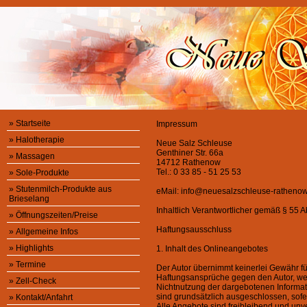
»
Startseite
Impressum
»
Halotherapie
Neue Salz Schleuse
Genthiner Str. 66a
»
Massagen
14712 Rathenow
Tel.: 0 33 85 - 51 25 53
»
Sole-Produkte
»
Stutenmilch-Produkte aus
eMail: info@neuesalzschleuse-ratheno
Brieselang
Inhaltlich Verantwortlicher gemäß § 55 A
»
Öffnungszeiten/Preise
Haftungsausschluss
»
Allgemeine Infos
»
Highlights
1. Inhalt des Onlineangebotes
»
Termine
Der Autor übernimmt keinerlei Gewähr für 
Haftungsansprüche gegen den Autor, welc
»
Zell-Check
Nichtnutzung der dargebotenen Informati
sind grundsätzlich ausgeschlossen, sofer
»
Kontakt/Anfahrt
Alle Angebote sind freibleibend und unve