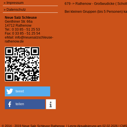
»
Impressum
679 -> Rathenow - Großwudicke ( Scholl
»
Datenschutz
Bei kleinen Gruppen (bis 5 Personen) k
Neue Salz Schleuse
Genthiner Str. 66a
14712 Rathenow
Tel.: 0 33 85 - 51 25 53
Fax: 0 33 85 - 51 25 54
eMail:
info@neuesalzschleuse-
rathenow.de
tweet
teilen
© 2014 - 2019 Neue Salz Schleuse Rathenow | Letzte Aktualisierung am 02.02.2026 |
CMS