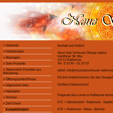
»
Startseite
Kontakt und Anfahrt
»
Halotherapie
Neue Salz Schleuse Omega replica
Genthiner Str. 66a
»
Massagen
14712 Rathenow
Tel.: 0 33 85 - 51 25 53
»
Sole-Produkte
»
Stutenmilch-Produkte aus
eMail: info@neuesalzschleuse-ratheno
Brieselang
Für Ihre Anfahrt können Sie den Google
»
Öffnungszeiten/Preise
Größere Kartenansicht
»
Allgemeine Infos
»
Highlights
Folgende Bus-Linien in Rathenow könne
»
Termine
672 -> Steckelsdorf - Rathenow - Stadtfo
»
Zell-Check
678 -> Rathenow - Milow - Bahnitz
»
Kontakt/Anfahrt